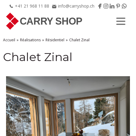
+41
21
968
11
88
info@carryshop.ch
Accueil
Réalisations
Résidentiel
Chalet Zinal
Chalet Zinal