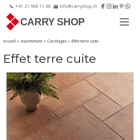
+41
21
968
11
88
info@carryshop.ch
Accueil
Assortiment
Carrelages
Effet terre cuite
Effet terre cuite